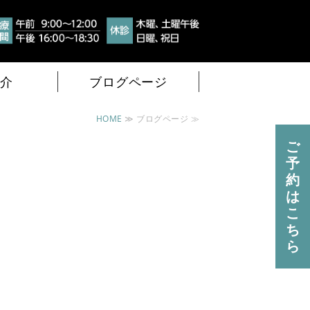
つけ医
地域のか
介
ブログページ
HOME
≫ ブログページ ≫
ご
予
約
は
こ
ち
ら