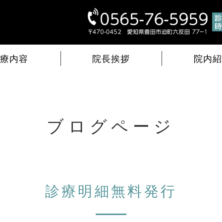
山クリニック｜豊田市迫町のかかり
診療内容
院長挨拶
院内紹
ブログページ
診療明細無料発行