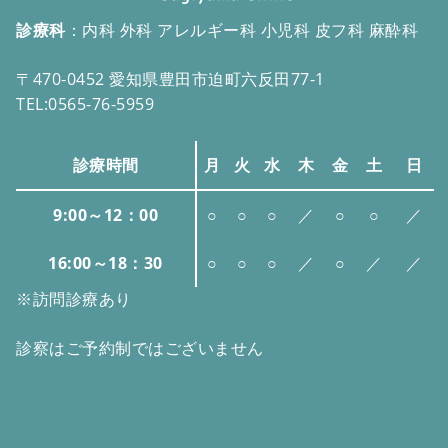
診療科
：内科 外科 アレルギー科 小児科 皮フ科 麻酔科
〒470-0452 愛知県豊田市迫町六反田77-1
TEL:
0565-76-5959
診療時間
月
火
水
木
金
土
日
9:00～12：00
○
○
○
／
○
○
／
16:00～18：30
○
○
○
／
○
／
／
※訪問診療あり
診察はご予約制ではございません