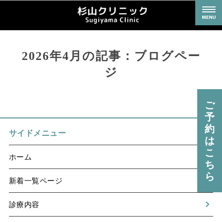
ホーム
域のかかりつけ医として内科、小児科、アレルギー科、皮膚科、外科など幅広い
2026年4月の記事：ブログペー
治療に対応しております。
診療内容
ジ
院長挨拶
ご
院内紹介
予
約
ブログページ
サイドメニュー
は
こ
ホーム
ち
ら
新着一覧ページ
診療内容