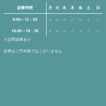
診療時間
月
火
水
木
金
土
日
9:00～12：00
○
○
○
／
○
○
／
16:00～18：30
○
○
○
／
○
／
／
※訪問診療あり
診察はご予約制ではございません