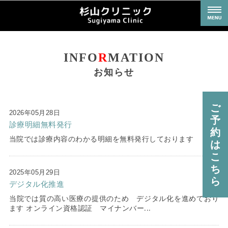
ホーム
域のかかりつけ医として内科、小児科、アレルギー科、皮膚科、外科など幅広い
INFO
R
MATION
治療に対応しております。
診療内容
お知らせ
院長挨拶
ご
院内紹介
2026年05月28日
予
診療明細無料発行
約
ブログページ
当院では診療内容のわかる明細を無料発行しております
は
こ
ち
2025年05月29日
ら
デジタル化推進
当院では質の高い医療の提供のため デジタル化を進めており
ます オンライン資格認証 マイナンバー...